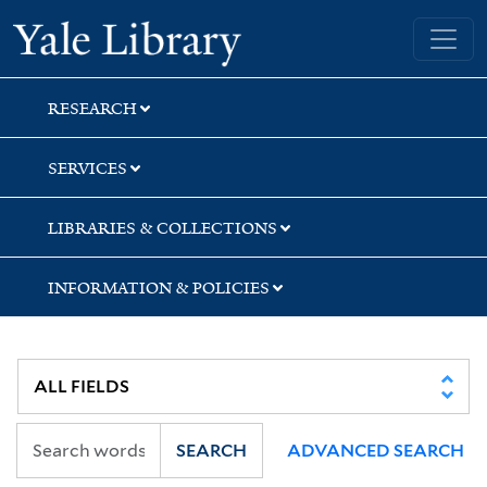
Skip
Skip
Yale University Library
to
to
search
main
content
RESEARCH
SERVICES
LIBRARIES & COLLECTIONS
INFORMATION & POLICIES
SEARCH
ADVANCED SEARCH