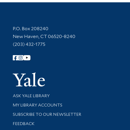
Contact Information
P.O. Box 208240
New Haven, CT 06520-8240
(203) 432-1775
Follow Yale Library
Yale Univer
Library Services
ASK YALE LIBRARY
Get research help and support
MY LIBRARY ACCOUNTS
SUBSCRIBE TO OUR NEWSLETTER
Stay updated with library news and events
FEEDBACK