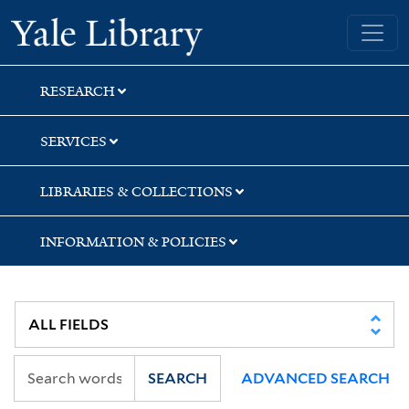
Skip
Skip
Skip
Yale University Library
to
to
to
search
main
first
content
result
RESEARCH
SERVICES
LIBRARIES & COLLECTIONS
INFORMATION & POLICIES
SEARCH
ADVANCED SEARCH