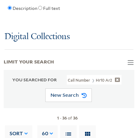
Description
Full text
Digital Collections
LIMIT YOUR SEARCH
YOU SEARCHED FOR
Call Number
Hr10 Ar2
New Search
1
-
36
of
36
SORT
60