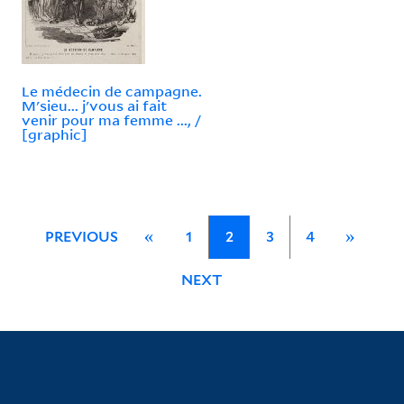
Le médecin de campagne.
M'sieu... j'vous ai fait
venir pour ma femme ..., /
[graphic]
PREVIOUS
«
1
2
3
4
»
NEXT