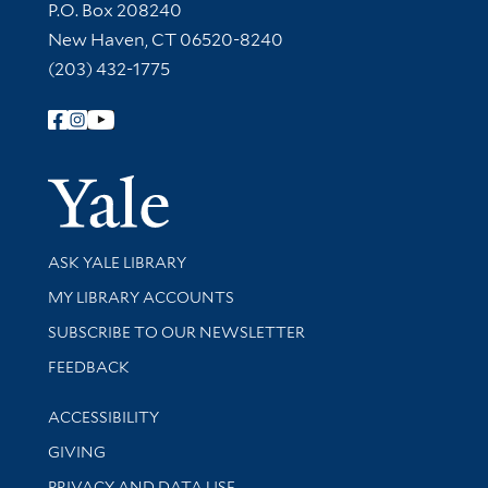
Contact Information
P.O. Box 208240
New Haven, CT 06520-8240
(203) 432-1775
Follow Yale Library
Yale Univer
Library Services
ASK YALE LIBRARY
Get research help and support
MY LIBRARY ACCOUNTS
SUBSCRIBE TO OUR NEWSLETTER
Stay updated with library news and events
FEEDBACK
Library Information
ACCESSIBILITY
GIVING
PRIVACY AND DATA USE