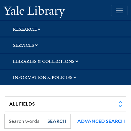
Skip
Skip
Skip
Yale University Library
to
to
to
search
main
first
content
result
RESEARCH
SERVICES
LIBRARIES & COLLECTIONS
INFORMATION & POLICIES
SEARCH
ADVANCED SEARCH