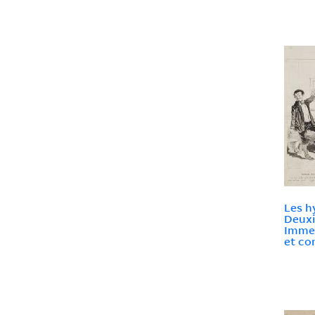
Les h
Deuxi
Immer
et co