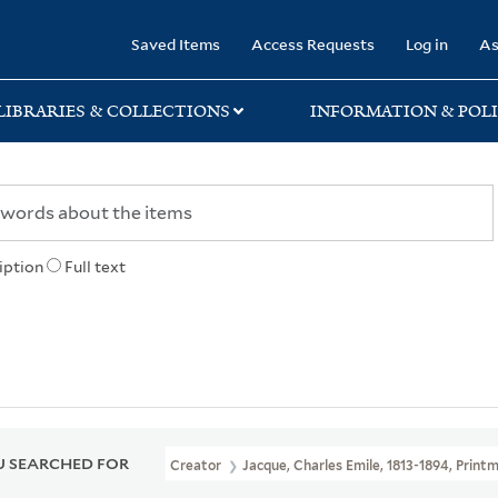
rary
Saved Items
Access Requests
Log in
As
LIBRARIES & COLLECTIONS
INFORMATION & POLI
iption
Full text
 SEARCHED FOR
Creator
Jacque, Charles Emile, 1813-1894, Print