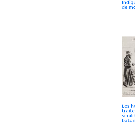
Indiq
de mo
Les 
traite
simil
baton