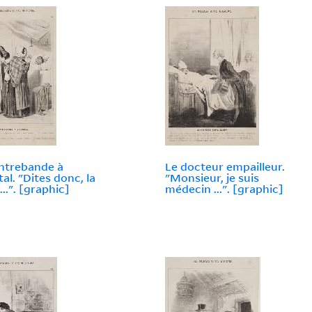
ntrebande à
Le docteur empailleur.
tal. "Dites donc, la
"Monsieur, je suis
..". [graphic]
médecin ...". [graphic]