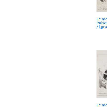
Le mé
Puisq
/ [gr
Le mé