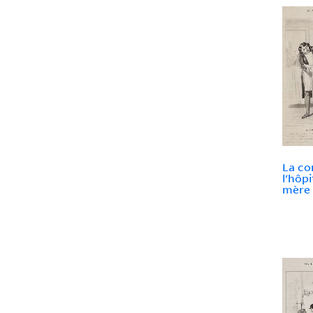
La co
l'hôpi
mère .