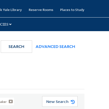
k Yale Library
Reserve Rooms
Places to Study
CIES
SEARCH
ADVANCED SEARCH
New Search
maker