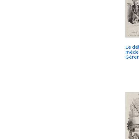
Le dé
médec
Gèrenf