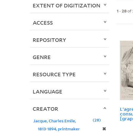
EXTENT OF DIGITIZATION
1
-
28
of
ACCESS
REPOSITORY
GENRE
RESOURCE TYPE
LANGUAGE
CREATOR
L'agr
consu
[grap
28
Jacque, Charles Emile,
✖
1813-1894, printmaker