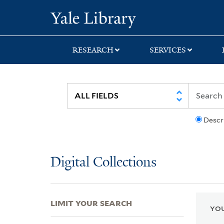
Skip
Skip
Skip
Yale University Lib
to
to
to
search
main
first
content
result
RESEARCH
SERVICES
Descr
Digital Collections
LIMIT YOUR SEARCH
YOU