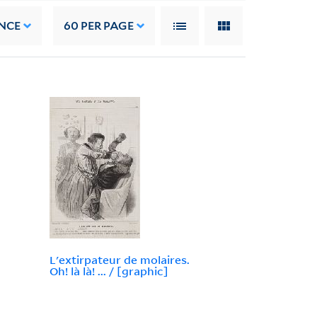
NCE
60
PER PAGE
L'extirpateur de molaires.
Oh! là là! ... / [graphic]