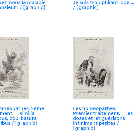
uez-nous la maladie
Je suis trop philantrope ...
nsieur? / [graphic]
/ [graphic]
homéopathes. 2éme
Les homéopathes.
ment. -- similia
Premier traitement. -- les
ibus, courbatura
doses et let guérisons
ibus / [graphic]
infiniment petites /
[graphic]