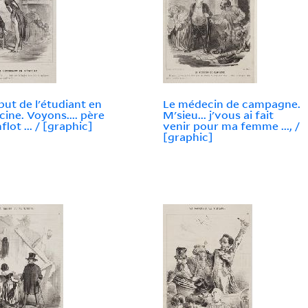
but de l'étudiant en
Le médecin de campagne.
ine. Voyons.... père
M'sieu... j'vous ai fait
lot ... / [graphic]
venir pour ma femme ..., /
[graphic]