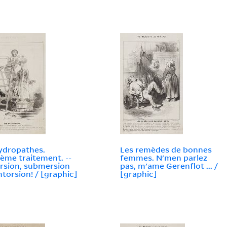
ydropathes.
Les remèdes de bonnes
ème traitement. --
femmes. N'men parlez
sion, submersion
pas, m'ame Gerenflot ... /
ntorsion! / [graphic]
[graphic]