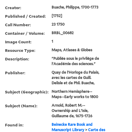
Creator:
Buache, Philippe, 1700-1773
Published / Created:
[1752]
Call Number:
23 1750
Container / Volume:
BRBL_00682
Image Count:
1
Resource Type:
Maps, Atlases & Globes
Description:
"Publiée sous le privilége de
l'Académie des sciences."
Publisher:
Quay de l'Horloge du Palais,
avec les cartes de Guill.
Delisle et de Phil. Buache,
Subject (Geographic):
Northern Hemisphere--
Maps--Early works to 1800
Subject (Name):
Arnold, Robert M.--
Ownership and L'Isle,
Guillaume de, 1675-1726
Found in:
Beinecke Rare Book and
Manuscript Library
>
Carte des