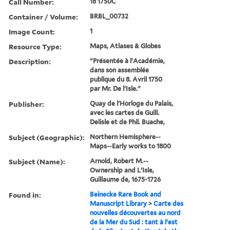
Call Number:
18 1750C
Container / Volume:
BRBL_00732
Image Count:
1
Resource Type:
Maps, Atlases & Globes
Description:
"Présentée à l'Académie,
dans son assemblée
publique du 8. Avril 1750
par Mr. De l'Isle."
Publisher:
Quay de l'Horloge du Palais,
avec les cartes de Guill.
Delisle et de Phil. Buache,
Subject (Geographic):
Northern Hemisphere--
Maps--Early works to 1800
Subject (Name):
Arnold, Robert M.--
Ownership and L'Isle,
Guillaume de, 1675-1726
Found in:
Beinecke Rare Book and
Manuscript Library
>
Carte des
nouvelles découvertes au nord
de la Mer du Sud : tant à l'est