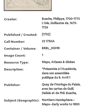
Creator:
Buache, Philippe, 1700-1773
L'Isle, Guillaume de, 1675-
1726
Published / Created:
[1752]
Call Number:
23 1750A
Container / Volume:
BRBL_00018
Image Count:
1
Resource Type:
Maps, Atlases & Globes
Description:
"Présentée à l'Académie,
dans son assemblée
publique du 8. Avril 1
Publisher:
Quay de l'Horloge du Palais,
avec les cartes de Guill.
Delisle et de Phil. Buache,
Subject (Geographic):
Northern Hemisphere--
Maps--Early works to 1800