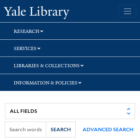
Skip
Skip
Skip
Yale University Library
to
to
to
search
main
first
content
result
RESEARCH
SERVICES
LIBRARIES & COLLECTIONS
INFORMATION & POLICIES
SEARCH
ADVANCED SEARCH