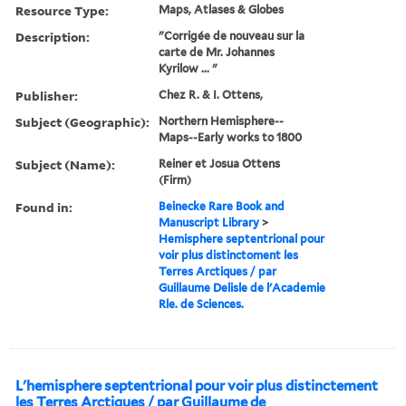
Resource Type:
Maps, Atlases & Globes
Description:
"Corrigée de nouveau sur la
carte de Mr. Johannes
Kyrilow ... "
Publisher:
Chez R. & I. Ottens,
Subject (Geographic):
Northern Hemisphere--
Maps--Early works to 1800
Subject (Name):
Reiner et Josua Ottens
(Firm)
Found in:
Beinecke Rare Book and
Manuscript Library
>
Hemisphere septentrional pour
voir plus distinctoment les
Terres Arctiques / par
Guillaume Delisle de l'Academie
Rle. de Sciences.
L'hemisphere septentrional pour voir plus distinctement
les Terres Arctiques / par Guillaume de