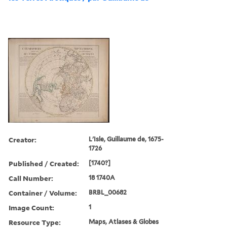
Creator:
L'Isle, Guillaume de, 1675-
1726
Published / Created:
[1740?]
Call Number:
18 1740A
Container / Volume:
BRBL_00682
Image Count:
1
Resource Type:
Maps, Atlases & Globes