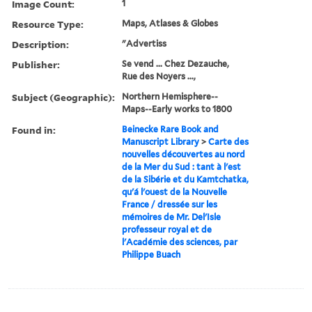
Image Count:
1
Resource Type:
Maps, Atlases & Globes
Description:
"Advertiss
Publisher:
Se vend ... Chez Dezauche,
Rue des Noyers ...,
Subject (Geographic):
Northern Hemisphere--
Maps--Early works to 1800
Found in:
Beinecke Rare Book and
Manuscript Library
>
Carte des
nouvelles découvertes au nord
de la Mer du Sud : tant à l'est
de la Sibérie et du Kamtchatka,
qu'á l'ouest de la Nouvelle
France / dressée sur les
mémoires de Mr. Del'Isle
professeur royal et de
l'Académie des sciences, par
Philippe Buach