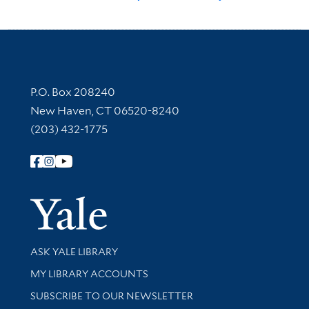
Contact Information
P.O. Box 208240
New Haven, CT 06520-8240
(203) 432-1775
Follow Yale Library
Yale Univer
Library Services
ASK YALE LIBRARY
Get research help and support
MY LIBRARY ACCOUNTS
SUBSCRIBE TO OUR NEWSLETTER