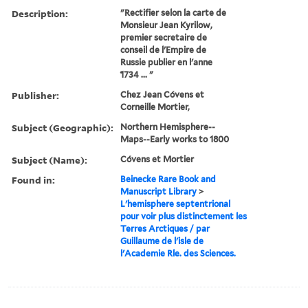
Description:
"Rectifier selon la carte de
Monsieur Jean Kyrilow,
premier secretaire de
conseil de l'Empire de
Russie publier en l'anne
́1734 ... "
Publisher:
Chez Jean Cóvens et
Corneille Mortier,
Subject (Geographic):
Northern Hemisphere--
Maps--Early works to 1800
Subject (Name):
Cóvens et Mortier
Found in:
Beinecke Rare Book and
Manuscript Library
>
L'hemisphere septentrional
pour voir plus distinctement les
Terres Arctiques / par
Guillaume de l'isle de
l'Academie Rle. des Sciences.