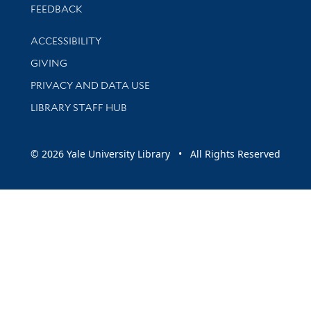
Stay updated with library news and events
FEEDBACK
Library Information
ACCESSIBILITY
GIVING
PRIVACY AND DATA USE
LIBRARY STAFF HUB
© 2026 Yale University Library • All Rights Reserved