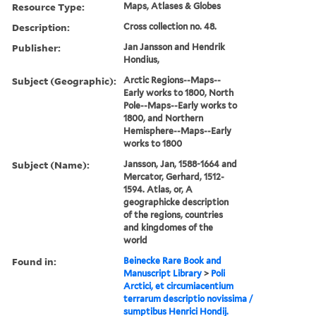
Resource Type:
Maps, Atlases & Globes
Description:
Cross collection no. 48.
Publisher:
Jan Jansson and Hendrik
Hondius,
Subject (Geographic):
Arctic Regions--Maps--
Early works to 1800, North
Pole--Maps--Early works to
1800, and Northern
Hemisphere--Maps--Early
works to 1800
Subject (Name):
Jansson, Jan, 1588-1664 and
Mercator, Gerhard, 1512-
1594. Atlas, or, A
geographicke description
of the regions, countries
and kingdomes of the
world
Found in:
Beinecke Rare Book and
Manuscript Library
>
Poli
Arctici, et circumiacentium
terrarum descriptio novissima /
sumptibus Henrici Hondij.