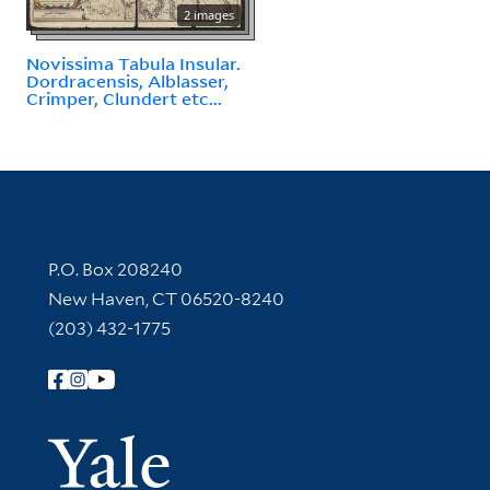
2 images
Novissima Tabula Insular.
Dordracensis, Alblasser,
Crimper, Clundert etc...
Contact Information
P.O. Box 208240
New Haven, CT 06520-8240
(203) 432-1775
Follow Yale Library
Yale Univer