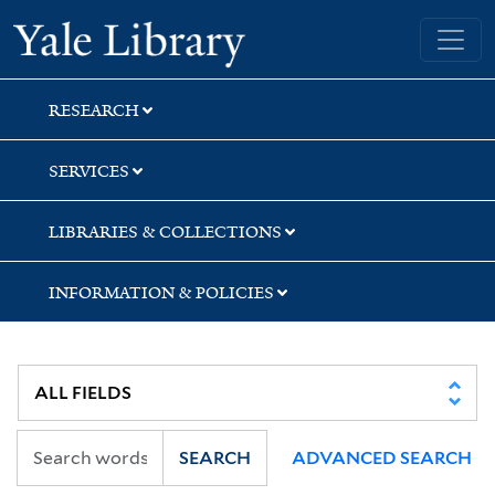
Skip
Skip
Skip
Yale University Library
to
to
to
search
main
first
content
result
RESEARCH
SERVICES
LIBRARIES & COLLECTIONS
INFORMATION & POLICIES
SEARCH
ADVANCED SEARCH