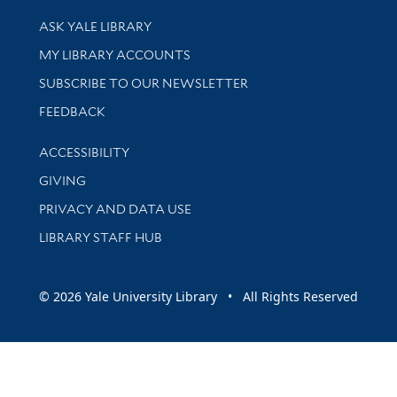
Library Services
ASK YALE LIBRARY
Get research help and support
MY LIBRARY ACCOUNTS
SUBSCRIBE TO OUR NEWSLETTER
Stay updated with library news and events
FEEDBACK
Library Information
ACCESSIBILITY
GIVING
PRIVACY AND DATA USE
LIBRARY STAFF HUB
© 2026 Yale University Library • All Rights Reserved