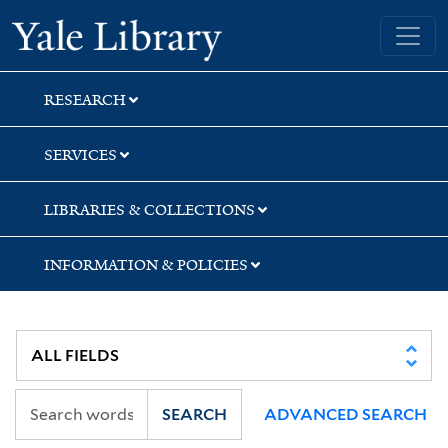
Skip
Skip
Skip
Yale University Library
to
to
to
search
main
first
content
result
RESEARCH
SERVICES
LIBRARIES & COLLECTIONS
INFORMATION & POLICIES
SEARCH
ADVANCED SEARCH