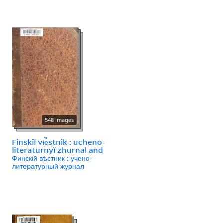
548 images
Finskīĭ vi︠e︡stnik : ucheno-
literaturnyĭ zhurnal and
Финскій вѣстник : учено-
литературный журнал