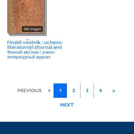
586 images
Finskīĭ vi︠e︡stnik : ucheno-
literaturnyĭ zhurnal and
Финскій вѣстник : учено-
литературный журнал
«
PREVIOUS
1
2
3
4
»
NEXT