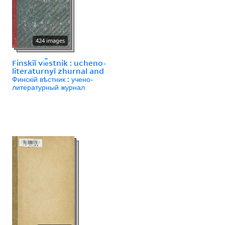
424 images
Finskīĭ vi︠e︡stnik : ucheno-
literaturnyĭ zhurnal and
Финскій вѣстник : учено-
литературный журнал