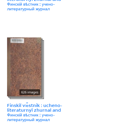
Финскій вѣстник : учено-
литературный журнал
626 images
Finskīĭ vi︠e︡stnik : ucheno-
literaturnyĭ zhurnal and
Финскій вѣстник : учено-
литературный журнал