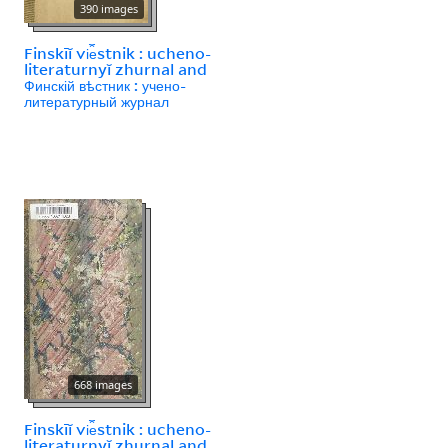
390 images
Finskīĭ vi︠e︡stnik : ucheno-
literaturnyĭ zhurnal and
Финскій вѣстник : учено-
литературный журнал
668 images
Finskīĭ vi︠e︡stnik : ucheno-
literaturnyĭ zhurnal and