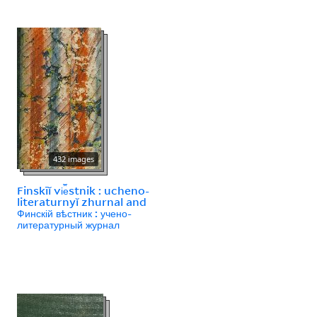
432 images
Finskīĭ vi︠e︡stnik : ucheno-
literaturnyĭ zhurnal and
Финскій вѣстник : учено-
литературный журнал