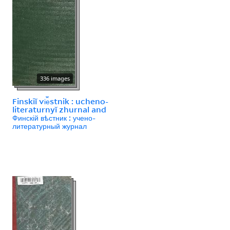
336 images
Finskīĭ vi︠e︡stnik : ucheno-
literaturnyĭ zhurnal and
Финскій вѣстник : учено-
литературный журнал