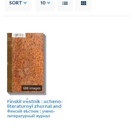
SORT
10
688 images
Finskīĭ vi︠e︡stnik : ucheno-
literaturnyĭ zhurnal and
Финскій вѣстник : учено-
литературный журнал