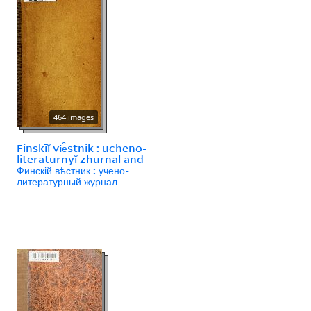
464 images
Finskīĭ vi︠e︡stnik : ucheno-
literaturnyĭ zhurnal and
Финскій вѣстник : учено-
литературный журнал