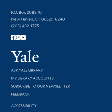
Contact Information
P.O. Box 208240
New Haven, CT 06520-8240
(203) 432-1775
Follow Yale Library
Yale Univer
Library Services
ASK YALE LIBRARY
Get research help and support
MY LIBRARY ACCOUNTS
SUBSCRIBE TO OUR NEWSLETTER
Stay updated with library news and events
FEEDBACK
Library Information
ACCESSIBILITY