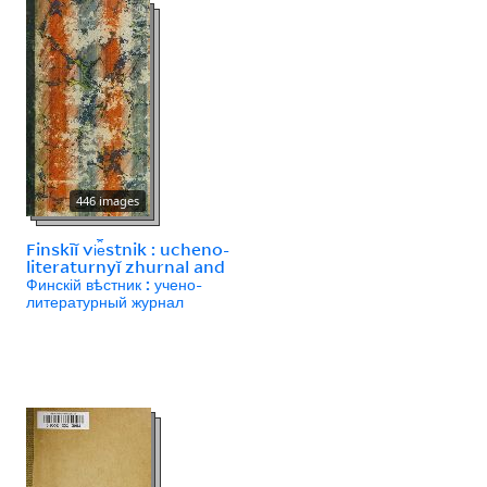
446 images
Finskīĭ vi︠e︡stnik : ucheno-
literaturnyĭ zhurnal and
Финскій вѣстник : учено-
литературный журнал