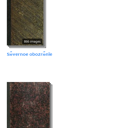
866 images
Si︠e︡vernoe obozri︠e︡nïe