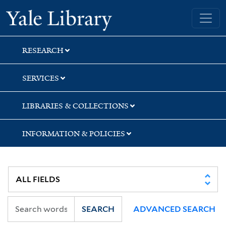
Skip
Skip
Skip
Yale University Library
to
to
to
search
main
first
content
result
RESEARCH
SERVICES
LIBRARIES & COLLECTIONS
INFORMATION & POLICIES
SEARCH
ADVANCED SEARCH