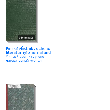
336 images
Finskīĭ vi︠e︡stnik : ucheno-
literaturnyĭ zhurnal and
Финскій вѣстник : учено-
литературный журнал