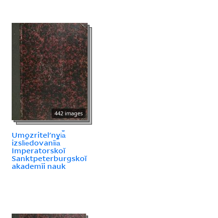
442 images
Umozritelʹnyi︠a︡
izsli︠e︡dovanīi︠a︡
Imperatorskoĭ
Sanktpeterburgskoĭ
akademīi nauk