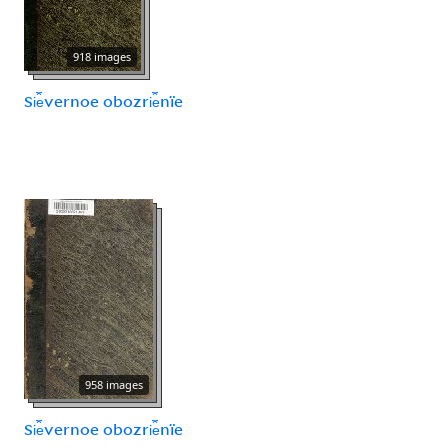
918 images
Si︠e︡vernoe obozri︠e︡nïe
958 images
Si︠e︡vernoe obozri︠e︡nïe