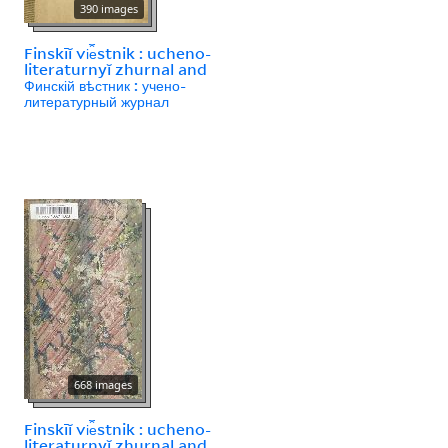
390 images
Finskīĭ vi︠e︡stnik : ucheno-
literaturnyĭ zhurnal and
Финскій вѣстник : учено-
литературный журнал
668 images
Finskīĭ vi︠e︡stnik : ucheno-
literaturnyĭ zhurnal and