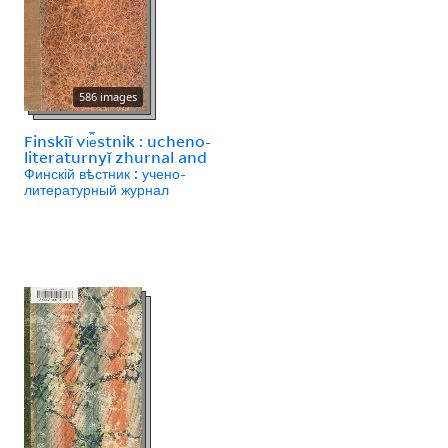
586 images
Finskīĭ vi︠e︡stnik : ucheno-
literaturnyĭ zhurnal and
Финскій вѣстник : учено-
литературный журнал