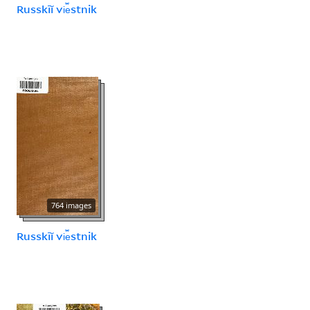
Russkīĭ vi︠e︡stnik
764 images
Russkīĭ vi︠e︡stnik