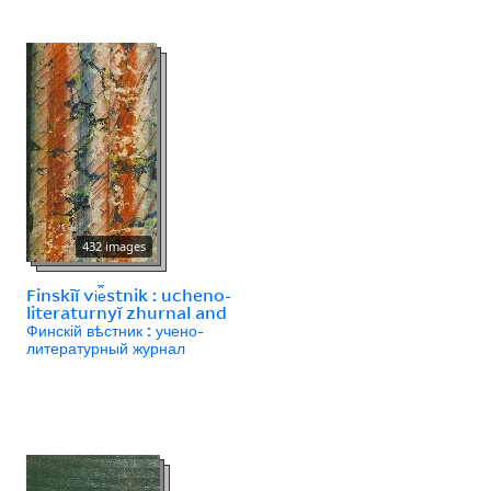
432 images
Finskīĭ vi︠e︡stnik : ucheno-
literaturnyĭ zhurnal and
Финскій вѣстник : учено-
литературный журнал