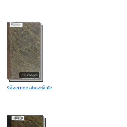
786 images
Si︠e︡vernoe obozri︠e︡nïe