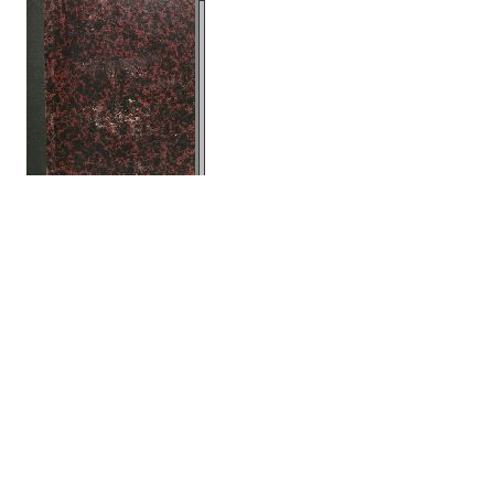
572 images
Umozritelʹnyi︠a︡
izsli︠e︡dovanīi︠a︡
Imperatorskoĭ
Sanktpeterburgskoĭ
akademīi nauk