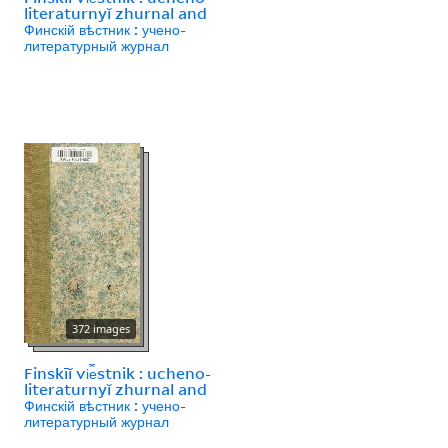
literaturnyĭ zhurnal and
Финскій вѣстник : учено-
литературный журнал
372 images
Finskīĭ vi︠e︡stnik : ucheno-
literaturnyĭ zhurnal and
Финскій вѣстник : учено-
литературный журнал