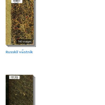
740 images
Russkīĭ vi︠e︡stnik