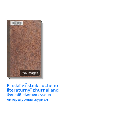
596 images
Finskīĭ vi︠e︡stnik : ucheno-
literaturnyĭ zhurnal and
Финскій вѣстник : учено-
литературный журнал