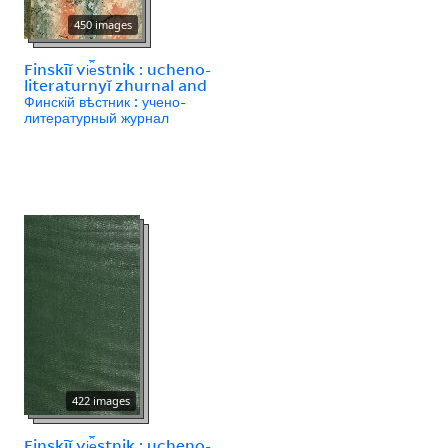
450 images
Finskīĭ vi︠e︡stnik : ucheno-
literaturnyĭ zhurnal and
Финскій вѣстник : учено-
литературный журнал
422 images
Finskīĭ vi︠e︡stnik : ucheno-