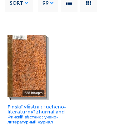
SORT
99
688 images
Finskīĭ vi︠e︡stnik : ucheno-
literaturnyĭ zhurnal and
Финскій вѣстник : учено-
литературный журнал