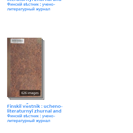
Финскій вѣстник : учено-
литературный журнал
626 images
Finskīĭ vi︠e︡stnik : ucheno-
literaturnyĭ zhurnal and
Финскій вѣстник : учено-
литературный журнал