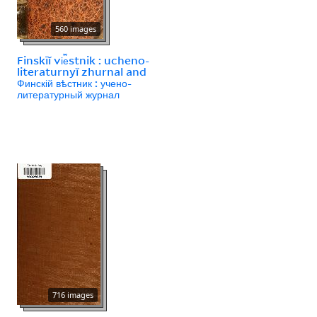
560 images
Finskīĭ vi︠e︡stnik : ucheno-
literaturnyĭ zhurnal and
Финскій вѣстник : учено-
литературный журнал
716 images