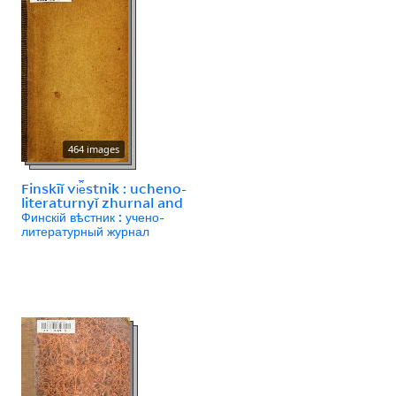
464 images
Finskīĭ vi︠e︡stnik : ucheno-
literaturnyĭ zhurnal and
Финскій вѣстник : учено-
литературный журнал