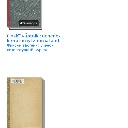
424 images
Finskīĭ vi︠e︡stnik : ucheno-
literaturnyĭ zhurnal and
Финскій вѣстник : учено-
литературный журнал