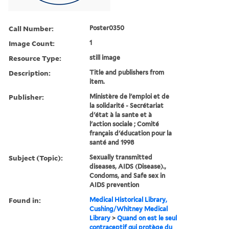
Call Number:
Poster0350
Image Count:
1
Resource Type:
still image
Description:
Title and publishers from
item.
Publisher:
Ministère de l'emploi et de
la solidarité - Secrétariat
d'état à la sante et à
l'action sociale ; Comité
français d'éducation pour la
santé and 1998
Subject (Topic):
Sexually transmitted
diseases, AIDS (Disease).,
Condoms, and Safe sex in
AIDS prevention
Found in:
Medical Historical Library,
Cushing/Whitney Medical
Library
>
Quand on est le seul
contraceptif qui protège du