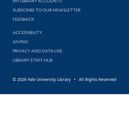
Get research help and support
MY LIBRARY ACCOUNTS
SUBSCRIBE TO OUR NEWSLETTER
Stay updated with library news and events
FEEDBACK
Library Information
ACCESSIBILITY
GIVING
PRIVACY AND DATA USE
LIBRARY STAFF HUB
© 2026 Yale University Library • All Rights Reserved