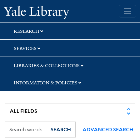
Skip
Skip
Skip
Yale University Library
to
to
to
search
main
first
content
result
RESEARCH
SERVICES
LIBRARIES & COLLECTIONS
INFORMATION & POLICIES
SEARCH
ADVANCED SEARCH