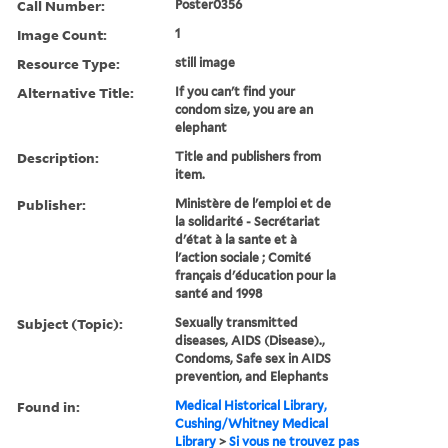
Call Number:
Poster0356
Image Count:
1
Resource Type:
still image
Alternative Title:
If you can't find your
condom size, you are an
elephant
Description:
Title and publishers from
item.
Publisher:
Ministère de l'emploi et de
la solidarité - Secrétariat
d'état à la sante et à
l'action sociale ; Comité
français d'éducation pour la
santé and 1998
Subject (Topic):
Sexually transmitted
diseases, AIDS (Disease).,
Condoms, Safe sex in AIDS
prevention, and Elephants
Found in:
Medical Historical Library,
Cushing/Whitney Medical
Library
>
Si vous ne trouvez pas