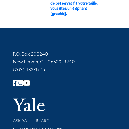
de préservatif à votre taille,
vous êtes un éléphant
[graphic].
Contact Information
P.O. Box 208240
New Haven, CT 06520-8240
(203) 432-1775
Follow Yale Library
Yale Univer
Library Services
ASK YALE LIBRARY