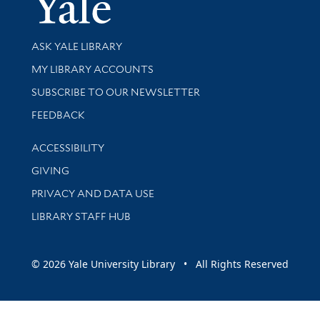
Library Services
ASK YALE LIBRARY
Get research help and support
MY LIBRARY ACCOUNTS
SUBSCRIBE TO OUR NEWSLETTER
Stay updated with library news and events
FEEDBACK
Library Information
ACCESSIBILITY
GIVING
PRIVACY AND DATA USE
LIBRARY STAFF HUB
© 2026 Yale University Library • All Rights Reserved