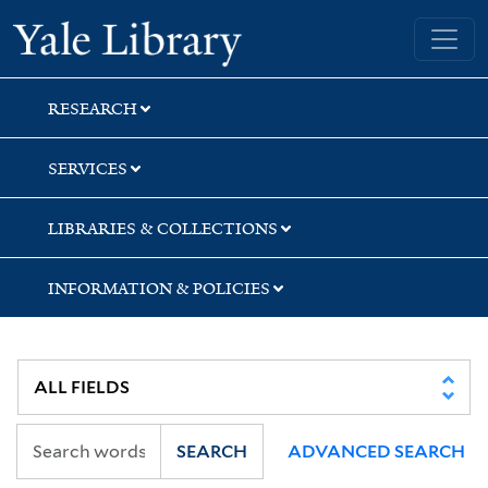
Skip
Skip
Skip
Yale University Library
to
to
to
search
main
first
content
result
RESEARCH
SERVICES
LIBRARIES & COLLECTIONS
INFORMATION & POLICIES
SEARCH
ADVANCED SEARCH