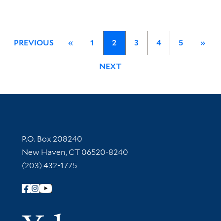
PREVIOUS
«
1
2
3
4
5
»
NEXT
Contact Information
P.O. Box 208240
New Haven, CT 06520-8240
(203) 432-1775
Follow Yale Library
Yale Univer