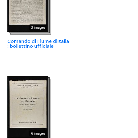
3 images
Comando di Fiume diItalia
: bollettino ufficiale
6 images