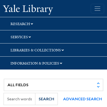
Skip
Skip
Skip
Yale University Library
to
to
to
search
main
first
content
result
RESEARCH
SERVICES
LIBRARIES & COLLECTIONS
INFORMATION & POLICIES
SEARCH
ADVANCED SEARCH