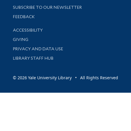
SUBSCRIBE TO OUR NEWSLETTER
Stay updated with library news and events
FEEDBACK
Library Information
ACCESSIBILITY
GIVING
PRIVACY AND DATA USE
LIBRARY STAFF HUB
© 2026 Yale University Library • All Rights Reserved