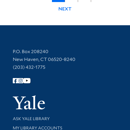
NEXT
Contact Information
P.O. Box 208240
New Haven, CT 06520-8240
(203) 432-1775
Follow Yale Library
Yale Univer
Library Services
ASK YALE LIBRARY
Get research help and support
MY LIBRARY ACCOUNTS