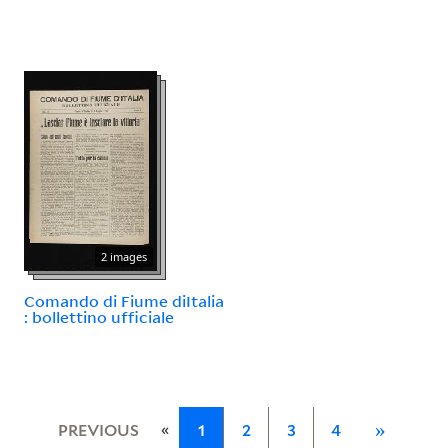
2 images
Comando di Fiume diItalia
: bollettino ufficiale
«
PREVIOUS
1
2
3
4
»